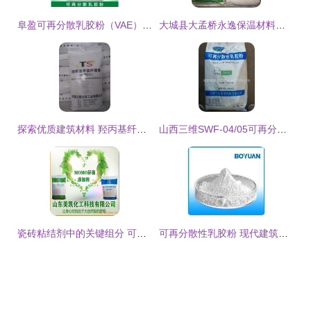
阜盈可再分散乳胶粉（VAE） 性能卓越的建筑添加剂
大城县大孟桥永逸保温材料厂 可再分散性乳胶粉的专业制造与应用
探索优质建筑材料 羟丙基纤维素与可再分散性乳胶粉
山西三维SWF-04/05可再分散性乳胶粉 特性、应用与优势解析
瓷砖粘结剂中的关键组分 可再分散乳胶粉
可再分散性乳胶粉 现代建筑材料中的多功能添加剂