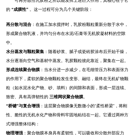
可再分散性乳胶粉之所以能发挥上述巨大作用，其核心在于它
的
“成膜性”
。这一过程可分为几个关键阶段：
再分散与混合
：在施工加水搅拌时，乳胶粉颗粒重新分散于水中，
形成聚合物乳液，并均匀分布在水泥/石膏等无机胶凝材料的空隙
中。
水分蒸发与颗粒聚集
：随着砂浆、腻子或瓷砖胶涂布后开始干燥，
水分逐渐向空气和基材中蒸发。乳胶颗粒彼此靠近，聚集在一起。
形成连续聚合物膜
：当水分进一步减少，在毛细管压力和表面张力
的作用下，柔软的聚合物颗粒发生变形、融结，最终在无机矿物颗
粒（如水泥水化产物、砂、填料）的间隙和表面，形成一层连续、
致密、具有高弹韧性的
三维网状聚合物膜
。
“桥键”与复合增强
：这层聚合物膜像无数微小的“柔性桥梁”，将刚
性、脆性的无机水化产物和骨料牢固地粘结在一起。它通过两种方
式增强整体结构：
物理增强
：聚合物膜本身具有柔韧性，可以吸收和分散外部应力