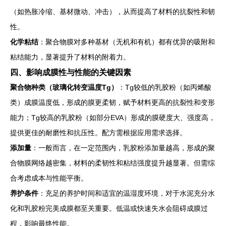
（如热胀冷缩、基材微动、冲击），从而提高了材料的抗裂性和韧
性。
化学粘结
：聚合物膜对多种基材（无机和有机）都有优异的吸附和
粘结能力，显著提升了材料的附着力。
四、影响成膜性与性能的关键因素
聚合物种类（玻璃化转变温度Tg）
：Tg较低的乳胶粉（如丙烯酸
类）成膜温度低，形成的膜更柔韧，赋予材料更高的抗裂性和变形
能力；Tg较高的乳胶粉（如部分EVA）形成的膜硬度大、强度高，
提供更佳的耐磨性和抗压性。配方需根据应用需求选择。
添加量
：一般而言，在一定范围内，乳胶粉添加量越高，形成的聚
合物膜网络越密集，材料的柔韧性和粘结强度提升越显著。但需综
合考虑成本与性能平衡。
养护条件
：充足的养护时间和适宜的温湿度环境，对于水泥充分水
化和乳胶粉完美成膜都至关重要。低温或快速失水会阻碍成膜过
程，影响最终性能。