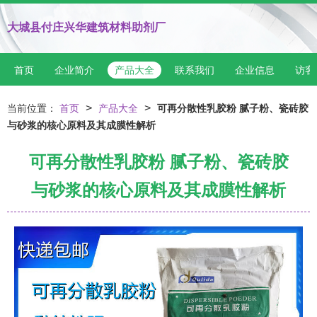
大城县付庄兴华建筑材料助剂厂
首页
企业简介
产品大全
联系我们
企业信息
访客
>
>
当前位置：
首页
产品大全
可再分散性乳胶粉 腻子粉、瓷砖胶
与砂浆的核心原料及其成膜性解析
可再分散性乳胶粉 腻子粉、瓷砖胶
与砂浆的核心原料及其成膜性解析