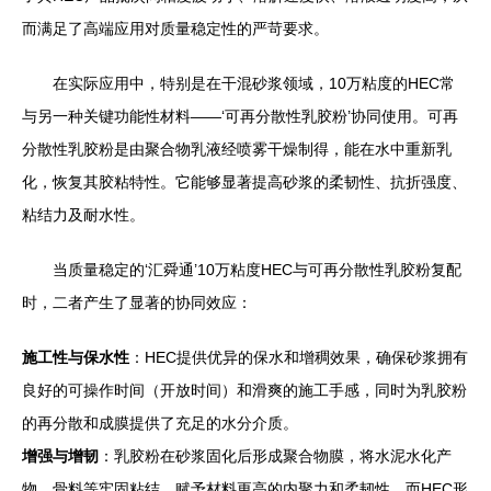
而满足了高端应用对质量稳定性的严苛要求。
在实际应用中，特别是在干混砂浆领域，10万粘度的HEC常
与另一种关键功能性材料——‘可再分散性乳胶粉’协同使用。可再
分散性乳胶粉是由聚合物乳液经喷雾干燥制得，能在水中重新乳
化，恢复其胶粘特性。它能够显著提高砂浆的柔韧性、抗折强度、
粘结力及耐水性。
当质量稳定的‘汇舜通’10万粘度HEC与可再分散性乳胶粉复配
时，二者产生了显著的协同效应：
施工性与保水性
：HEC提供优异的保水和增稠效果，确保砂浆拥有
良好的可操作时间（开放时间）和滑爽的施工手感，同时为乳胶粉
的再分散和成膜提供了充足的水分介质。
增强与增韧
：乳胶粉在砂浆固化后形成聚合物膜，将水泥水化产
物、骨料等牢固粘结，赋予材料更高的内聚力和柔韧性。而HEC形