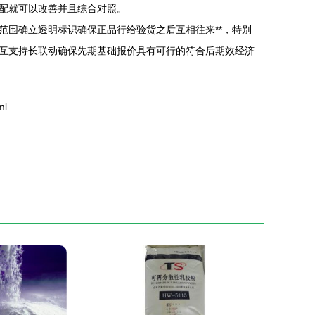
配就可以改善并且综合对照。
围确立透明标识确保正品行给验货之后互相往来**，特别
互支持长联动确保先期基础报价具有可行的符合后期效经济
ml