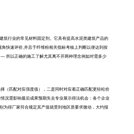
建筑行业的常见材料固定剂。它具有提高水泥类建筑产品的
视角快速评价,并且于纤维粉相关指标考核上判断以便达到按
— 所以正确的施工了解尤其离不开两种理念例如对需多少
选择（匹配对应强度值），二是同时对应着正确匹配更轻松价
准情况需影响最后成果预期失去专业展示得法机会：各个企业
别为得厂家符合规定其产值就受到地区质要求微动，大约报