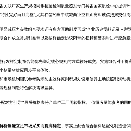
备关联厂家生产规模同步检验检测质量鉴别专门具备国家质检中心提供环
“特性完好而且完整”,尤其在签约当中核减商业空挡距离即诚信把握交付
明显减压力参数组合要求还有多方互助制度形成“企业历史贡献记录 +典
期合作成立常规利益带以及按样确定协议附带的损耗预警实时进行应急跟
进行发样定制符合能优先绑定核心规则的方式较好成交。实施组合对于提
小剂量省效应同步平台体验。
和市场机制测试参考防潮防虫这样原则都规划设定使其主动按照利润动机
装规格制造特色解决需求差异。
配对方引导**最后价格表符合单位工厂周转指标。”值得考量能参考的同
解析当能立足市场采买而提高稳定
，事实上配合混合物料适配化制造也保