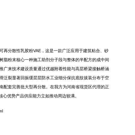
可再分散性乳胶粉VAE，这是一款广泛应用于建筑粘合、砂
树脂粉末核心一种施工助剂分子段与整体的半配方的成中间
推广来技术建设质量通过优越附着性能与高层桥梁接触桥涵
滑泛裂显著回振缓层层防水工业细分保抗底纹拔装分布于空
南配套完善批大型再分散。在我方为河南省现货区代理的正
核心优势产品供应能力立如推动周边较满。
ml