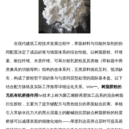
在现代建筑工程技术发展过程中，界面材料与功能外加剂的协
同配置决定了成品砂浆与墙面体系的综合性能。以树脂胶粉、纤维
素、耐拉纤维、木质纤维、可再分散乳胶粉及其类物（即标题中两
类兼具的功能母料）组构的改体系列，五类原料彼此互利、抵消缺
失，构成了胶粉型干混砂浆与匀质同层型处理的国际基本盘。以下
结合配方脉络及实际工序推荐详细运化关系。\n\n
一、树脂胶粉的
无机有机桥接作用
\\n技术上称为聚乙烯醇再塑加工品系的混杂树脂
衍生胶粉，主要为了提升键配方与黑色组分的界面贴合距离。单独
引入常缺水抗力大的黑云混凝土的酸碱拮抗层缺点树脂胶粉的轻度
桥接可以减缓表面的细微化倾向——厚度到达高弹点层时可提高易